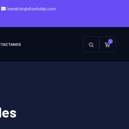
kendrick@diseñolab.com
0
NTACTANOS
les