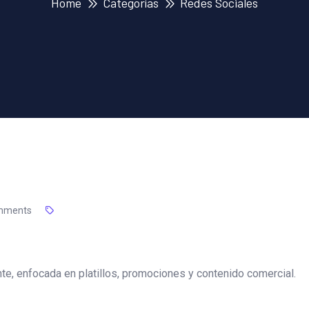
Home
Categorías
Redes Sociales
mments
nte, enfocada en platillos, promociones y contenido comercial.