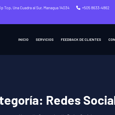
Tip Top, Una Cuadra al Sur, Managua 14034
+505 8633-4862
INICIO
SERVICIOS
FEEDBACK DE CLIENTES
CO
tegoría:
Redes Socia