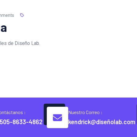
mments
ia
les de Diseño Lab.
ontáctanos :
Nuestro Correo :
505-8633-4862
kendrick@diseñolab.com