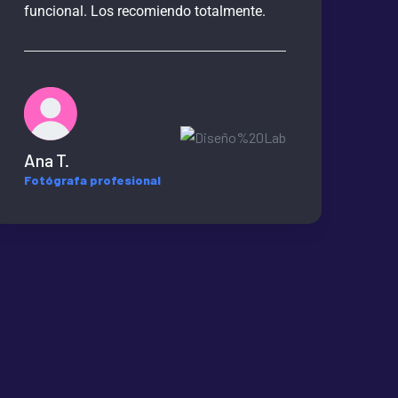
funcional. Los recomiendo totalmente.
fue
Ana T.
Fotógrafa profesional
Ja
Con
ne