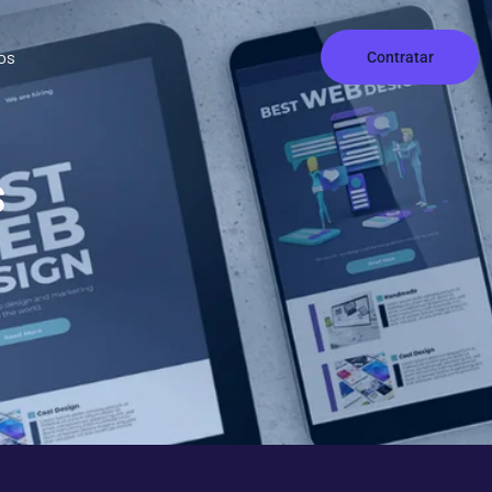
os
Contratar
s