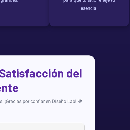
grandes.
para que tu sitio refleje tu
esencia.
Satisfacción del
ente
. ¡Gracias por confiar en Diseño Lab! 💜