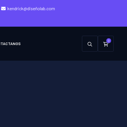
kendrick@diseñolab.com
0
NTACTANOS