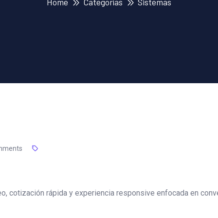
Home
Categorías
Sistemas
mments
o, cotización rápida y experiencia responsive enfocada en conv