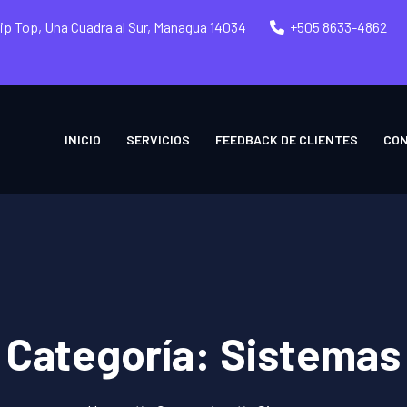
Tip Top, Una Cuadra al Sur, Managua 14034
+505 8633-4862
INICIO
SERVICIOS
FEEDBACK DE CLIENTES
CO
Categoría:
Sistemas