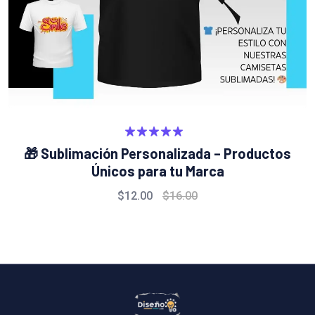
Valorado
🎁 Sublimación Personalizada – Productos
con
5.00
Únicos para tu Marca
de 5
$
12.00
$
16.00