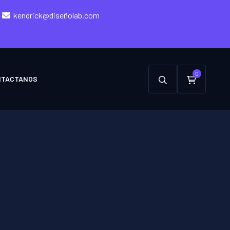
kendrick@diseñolab.com
0
NTACTANOS