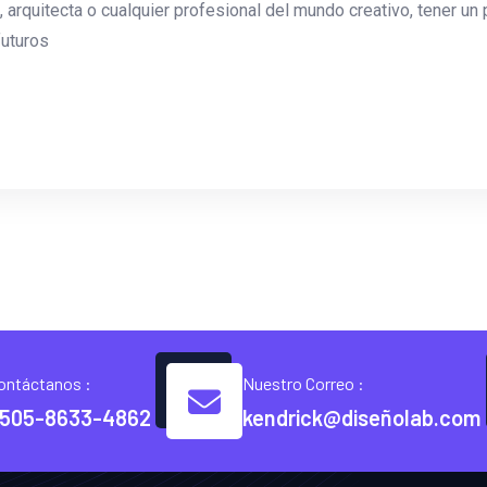
, arquitecta o cualquier profesional del mundo creativo, tener un p
futuros
ontáctanos :
Nuestro Correo :
505-8633-4862
kendrick@diseñolab.com