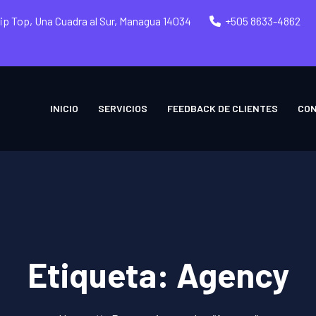
Tip Top, Una Cuadra al Sur, Managua 14034
+505 8633-4862
INICIO
SERVICIOS
FEEDBACK DE CLIENTES
CO
Etiqueta:
Agency