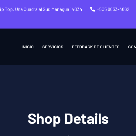
Tip Top, Una Cuadra al Sur, Managua 14034
+505 8633-4862
INICIO
SERVICIOS
FEEDBACK DE CLIENTES
CO
Shop Details