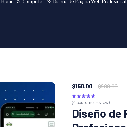
Home
Computer
Diseño de Página Web Profesional
$
150.00
$
200.00
(
4
customer review)
Valorado
con
5.00
de
Diseño de 
5