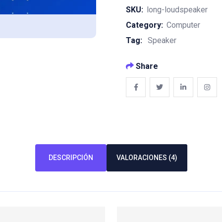
Página
SKU:
long-loudspeaker
Web
Category:
Computer
Profesional
Tag:
Speaker
quantity
Share
DESCRIPCIÓN
VALORACIONES (4)