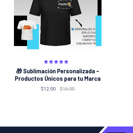
Valorado
🎁 Sublimación Personalizada –
con
5.00
Productos Únicos para tu Marca
de 5
$
12.00
$
16.00