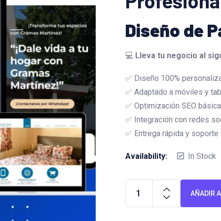
Profesiona
Diseño de P
💻
Lleva tu negocio al sig
✅ Diseño 100% personaliz
✅ Adaptado a móviles y tab
✅ Optimización SEO básica 
✅ Integración con redes so
✅ Entrega rápida y soporte i
Availability:
In Stock
AÑADIR A
Diseño
de