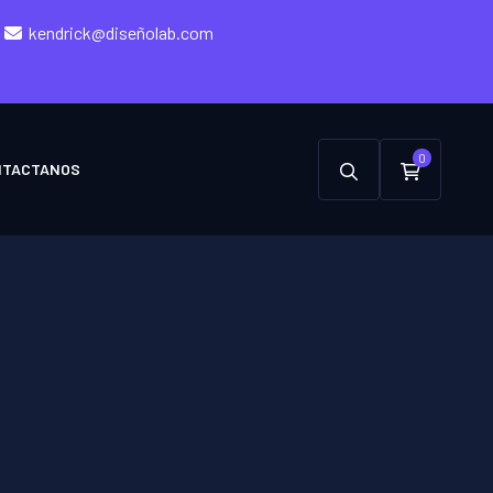
kendrick@diseñolab.com
0
NTACTANOS