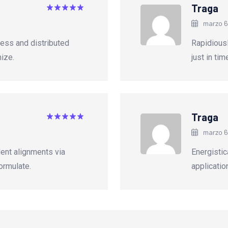
Traga
Valorado
marzo 6,
con
5
de 5
ess and distributed
Rapidious
ize.
just in ti
Traga
Valorado
marzo 6
con
5
de 5
dent alignments via
Energistica
ormulate.
applicatio