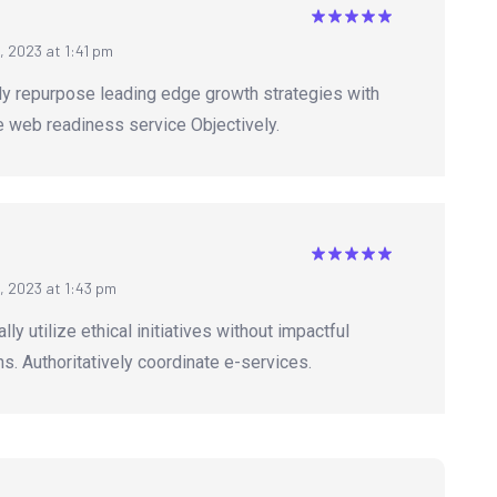
Valorado
 2023 at 1:41 pm
con
5
de 5
ly repurpose leading edge growth strategies with
me web readiness service Objectively.
Valorado
, 2023 at 1:43 pm
con
5
de 5
lly utilize ethical initiatives without impactful
ns. Authoritatively coordinate e-services.