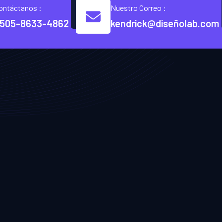
ontáctanos :
Nuestro Correo :
505-8633-4862
kendrick@diseñolab.com