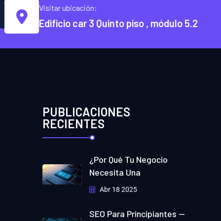
Visitar ubicación:
Edificio car 3 Quinto piso , módulo 5.2
PUBLICACIONES
RECIENTES
¿Por Qué Tu Negocio
Necesita Una
Abr 18 2025
SEO Para Principiantes —